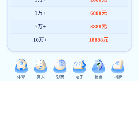
牲了传球的成功率。面对哥伦比亚这种擅长反击的球
队，B费的每一次失误都可能被放大为致命的反击机
会。因此，B费今天如果频繁尝试威胁直塞，就必须
做好平衡。他需要在冒险与稳妥之间找到最佳的结合
点。葡萄牙主帅也需要为他设计更多的跑动接应线
路，让B费有更多的出球选择，而不是被迫只能往人
群里强行塞球。
综合来看，B费面对哥伦比亚，威胁直塞的出现频率
和质量，将直接左右比赛的走势。这不仅仅是一场技
术层面的较量，更是意志和智慧的碰撞。我们期待看
到那个在曼联时期呼风唤雨的“直塞大师”能够再次降
临世界杯赛场，用他鬼魅般的传球为球迷们带来视觉
盛宴。如果B费能够破解哥伦比亚的防守密码，那么
葡萄牙的晋级之路将一片光明；反之，如果他被冻
结，葡萄牙的进攻恐怕将陷入停滞。这场博弈，注定
精彩万分。
最终，我们得出的结论是：B费今天送出威胁直塞的