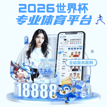
Home
About
App
体育报道
官方轮胎商
致敬仪式
登录
2026-07-07 00:02
老将谢幕
体育报道
官方轮胎商
致敬仪式
服务响应时间
2026世界杯门德斯迎战乌
世界杯李刚仁对阵墨西哥
2026世界杯巴西vs海地关
2026世界杯哥伦比亚对葡