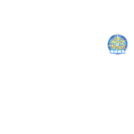
爱游戏支持按比赛状态筛选爱游戏（aiyouxi）中国
官方网站赛程，快速查看进行中、未开赛与已结束场
次。...
是否可发推送。...
延伸阅读